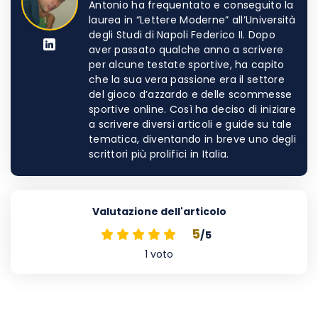
Antonio ha frequentato e conseguito la
laurea in “Lettere Moderne” all’Università
degli Studi di Napoli Federico II. Dopo
aver passato qualche anno a scrivere
per alcune testate sportive, ha capito
che la sua vera passione era il settore
del gioco d’azzardo e delle scommesse
sportive online. Così ha deciso di iniziare
a scrivere diversi articoli e guide su tale
tematica, diventando in breve uno degli
scrittori più prolifici in Italia.
Valutazione dell'articolo
5
/5
1
voto