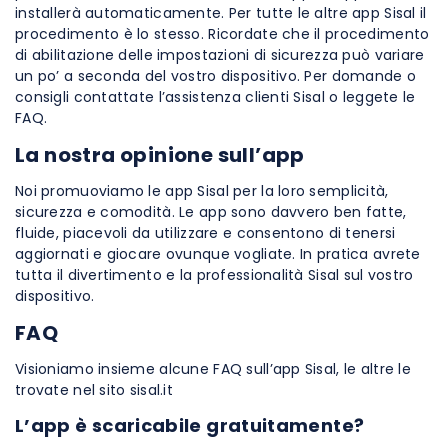
installerà automaticamente. Per tutte le altre app Sisal il
procedimento è lo stesso. Ricordate che il procedimento
di abilitazione delle impostazioni di sicurezza può variare
un po’ a seconda del vostro dispositivo. Per domande o
consigli contattate l’assistenza clienti Sisal o leggete le
FAQ.
La nostra opinione sull’app
Noi promuoviamo le app Sisal per la loro semplicità,
sicurezza e comodità. Le app sono davvero ben fatte,
fluide, piacevoli da utilizzare e consentono di tenersi
aggiornati e giocare ovunque vogliate. In pratica avrete
tutta il divertimento e la professionalità Sisal sul vostro
dispositivo.
FAQ
Visioniamo insieme alcune FAQ sull’app Sisal, le altre le
trovate nel sito sisal.it
L’app è scaricabile gratuitamente?