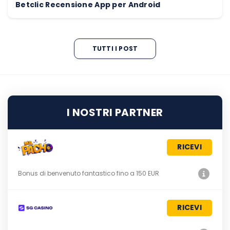
Betclic Recensione App per Android
TUTTI I POST
I NOSTRI PARTNER
RICEVI
Bonus di benvenuto fantastico fino a 150 EUR
RICEVI