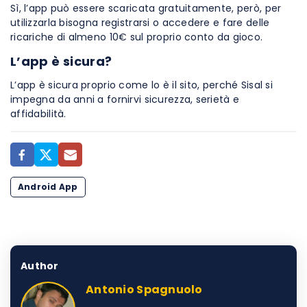
Sì, l’app può essere scaricata gratuitamente, però, per
utilizzarla bisogna registrarsi o accedere e fare delle
ricariche di almeno 10€ sul proprio conto da gioco.
L’app è sicura?
L’app è sicura proprio come lo è il sito, perché Sisal si
impegna da anni a fornirvi sicurezza, serietà e
affidabilità.
Android App
Author
Antonio Spagnuolo