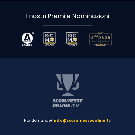
I nostri Premi e Nominazioni
Hai domande?
info@scommesseonline.tv