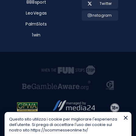
888sport
Twitter
LeoVegas
Instagram
PalmSlots
1win
Questo sito utilizza i cookie per migliorare l'esperienza
dell'utente. Si prega di accettare l'uso dei cookie sul
Scommesseonline TV non organizza il gioco d'azzardo. La natura
nostro sito https://scommesseonline.tv/
del sito è di informare.