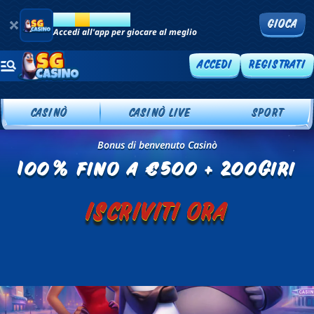
SGCASINO APP
GIOCA
Accedi all'app per giocare al meglio
ACCEDI
REGISTRATI
CASINÒ
CASINÒ LIVE
SPORT
Bonus di benvenuto Casinò
100%
fino a
€500 + 200Giri
ISCRIVITI ORA