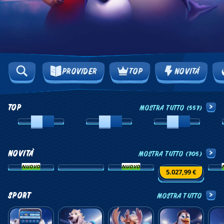
PROVIDER
TOP
NOVITÀ
1
2
3
TOP
MOSTRA TUTTO (557)
NUOVO
NUOVO
NUOVO
NOVITÀ
MOSTRA TUTTO (705)
NUOVO
NUOVO
5.027,99 €
SPORT
MOSTRA TUTTO