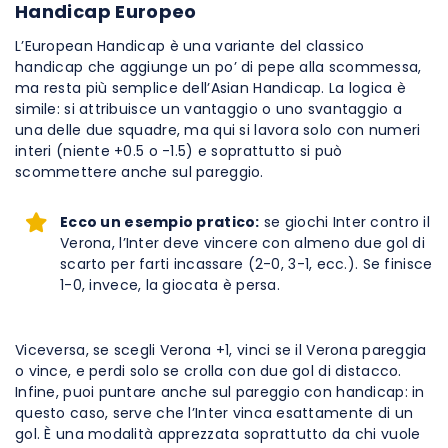
Handicap Europeo
L’European Handicap è una variante del classico
handicap che aggiunge un po’ di pepe alla scommessa,
ma resta più semplice dell’Asian Handicap. La logica è
simile: si attribuisce un vantaggio o uno svantaggio a
una delle due squadre, ma qui si lavora solo con numeri
interi (niente +0.5 o -1.5) e soprattutto si può
scommettere anche sul pareggio.
Ecco un esempio pratico:
se giochi Inter contro il
Verona, l’Inter deve vincere con almeno due gol di
scarto per farti incassare (2-0, 3-1, ecc.). Se finisce
1-0, invece, la giocata è persa.
Viceversa, se scegli Verona +1, vinci se il Verona pareggia
o vince, e perdi solo se crolla con due gol di distacco.
Infine, puoi puntare anche sul pareggio con handicap: in
questo caso, serve che l’Inter vinca esattamente di un
gol. È una modalità apprezzata soprattutto da chi vuole