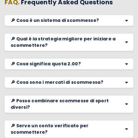
FAQ.
Frequently Asked Questions
🔎 Cosa è un sistema di scommesse?
🔎 Qual è la strategia migliore per iniziare a
scommettere?
🔎 Cosa significa quota 2.00?
🔎 Cosa sono i mercati di scommessa?
🔎 Posso combinare scommesse di sport
diversi?
🔎 Serve un conto verificato per
scommettere?