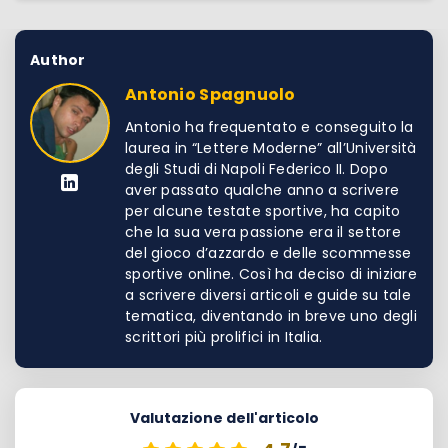
Author
Antonio Spagnuolo
Antonio ha frequentato e conseguito la
laurea in “Lettere Moderne” all’Università
degli Studi di Napoli Federico II. Dopo
aver passato qualche anno a scrivere
per alcune testate sportive, ha capito
che la sua vera passione era il settore
del gioco d’azzardo e delle scommesse
sportive online. Così ha deciso di iniziare
a scrivere diversi articoli e guide su tale
tematica, diventando in breve uno degli
scrittori più prolifici in Italia.
Valutazione dell'articolo