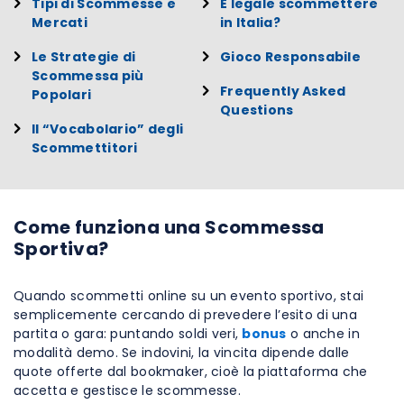
Tipi di Scommesse e
È legale scommettere
Mercati
in Italia?
Le Strategie di
Gioco Responsabile
Scommessa più
Frequently Asked
Popolari
Questions
Il “Vocabolario” degli
Scommettitori
Come funziona una Scommessa
Sportiva?
Quando scommetti online su un evento sportivo, stai
semplicemente cercando di prevedere l’esito di una
partita o gara: puntando soldi veri,
bonus
o anche in
modalità demo. Se indovini, la vincita dipende dalle
quote offerte dal bookmaker, cioè la piattaforma che
accetta e gestisce le scommesse.