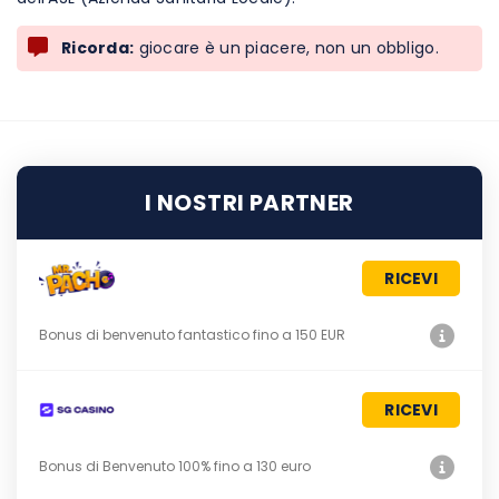
Ricorda:
giocare è un piacere, non un obbligo.
I NOSTRI PARTNER
RICEVI
Bonus di benvenuto fantastico fino a 150 EUR
RICEVI
Bonus di Benvenuto 100% fino a 130 euro