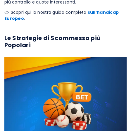
più controllo e quote interessanti.
👉 Scopri qui la nostra guida completa
sull’handicap
Europeo
.
Le Strategie di Scommessa più
Popolari