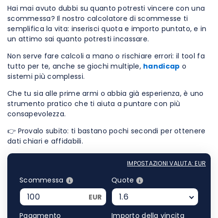
Hai mai avuto dubbi su quanto potresti vincere con una
scommessa? Il nostro calcolatore di scommesse ti
semplifica la vita: inserisci quota e importo puntato, e in
un attimo sai quanto potresti incassare.
Non serve fare calcoli a mano o rischiare errori: il tool fa
tutto per te, anche se giochi multiple,
handicap
o
sistemi più complessi.
Che tu sia alle prime armi o abbia già esperienza, è uno
strumento pratico che ti aiuta a puntare con più
consapevolezza.
👉 Provalo subito: ti bastano pochi secondi per ottenere
dati chiari e affidabili.
IMPOSTAZIONI VALUTA: EUR
Scommessa
Quote
1.6
EUR
Pagamento
Importo della vincita