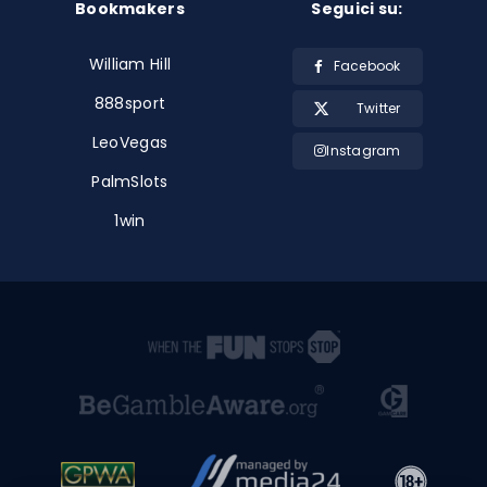
Bookmakers
Seguici su:
William Hill
Facebook
888sport
Twitter
LeoVegas
Instagram
PalmSlots
1win