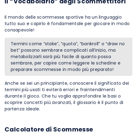
Il “Vocabolario” degli Scommettitori
Il mondo delle scommesse sportive ha un linguaggio
tutto suo e capirlo è fondamentale per giocare in modo
consapevole!
Termini come “stake”, “quota”, “bankroll” o “draw no
bet” possono sembrare complicati all’inizio, ma
metabolizzarli sarà più facile di quanto possa
sembrare, per capire come leggere le schedine e
preparare scommesse in modo più preparato!
Anche se sei un principiante, conoscere il significato dei
termini più usati ti eviterà errori e fraintendimenti
durante il gioco. Che tu voglia approfondire le basi o
scoprire concetti più avanzati, il glossario è il punto di
partenza ideale.
Calcolatore di Scommesse