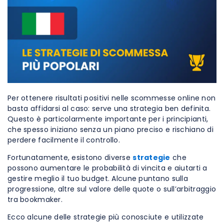
Per ottenere risultati positivi nelle scommesse online non
basta affidarsi al caso: serve una strategia ben definita.
Questo è particolarmente importante per i principianti,
che spesso iniziano senza un piano preciso e rischiano di
perdere facilmente il controllo.
Fortunatamente, esistono diverse
strategie
che
possono aumentare le probabilità di vincita e aiutarti a
gestire meglio il tuo budget. Alcune puntano sulla
progressione, altre sul valore delle quote o sull’arbitraggio
tra bookmaker.
Ecco alcune delle strategie più conosciute e utilizzate