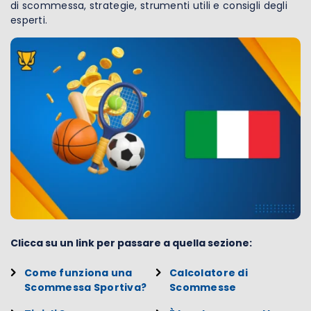
di scommessa, strategie, strumenti utili e consigli degli
esperti.
Clicca su un link per passare a quella sezione:
Come funziona una
Calcolatore di
Scommessa Sportiva?
Scommesse