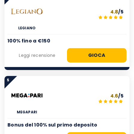
4.8
/5
LEGIANO
100% fino a €150
GIOCA
Leggi recensione
5
4.6
/5
MEGAPARI
Bonus del 100% sul primo deposito