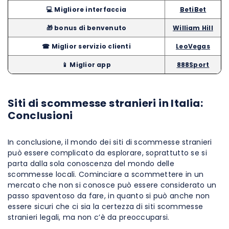
💻 Migliore interfaccia
BetiBet
🎁 bonus di benvenuto
William Hill
☎ Miglior servizio clienti
LeoVegas
📱 Miglior app
888Sport
Siti di scommesse stranieri in Italia:
Conclusioni
In conclusione, il mondo dei siti di scommesse stranieri
può essere complicato da esplorare, soprattutto se si
parta dalla sola conoscenza del mondo delle
scommesse locali. Cominciare a scommettere in un
mercato che non si conosce può essere considerato un
passo spaventoso da fare, in quanto si può anche non
essere sicuri che ci sia la certezza di siti scommesse
stranieri legali, ma non c’è da preoccuparsi.