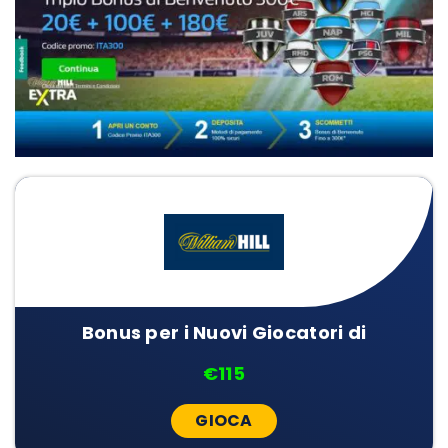
Bonus per i Nuovi Giocatori di
€115
GIOCA