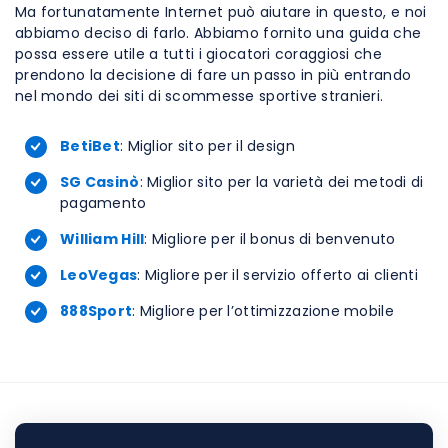
Ma fortunatamente Internet può aiutare in questo, e noi
abbiamo deciso di farlo. Abbiamo fornito una guida che
possa essere utile a tutti i giocatori coraggiosi che
prendono la decisione di fare un passo in più entrando
nel mondo dei siti di scommesse sportive stranieri.
BetiBet
: Miglior sito per il design
SG Casinò
: Miglior sito per la varietà dei metodi di
pagamento
William Hill
: Migliore per il bonus di benvenuto
LeoVegas
: Migliore per il servizio offerto ai clienti
888Sport
: Migliore per l’ottimizzazione mobile