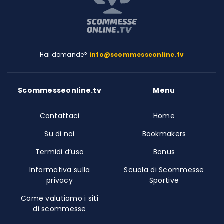
Hai domande?
info@scommesseonline.tv
Scommesseonline.tv
Menu
Contattaci
Home
Su di noi
Bookmakers
Termidi d’uso
Bonus
Informativa sulla
Scuola di Scommesse
privacy
Sportive
Come valutiamo i siti
di scommesse