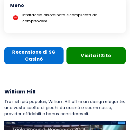
Meno
interfaccia disordinata e complicata da
comprendere.
Recensione di SG
Visita il Sito
Casinò
William Hill
Tra i siti più popolari, William Hill offre un design elegante,
una vasta scelta di giochi da casinò e scommesse,
provider affidabili e bonus considerevoli.