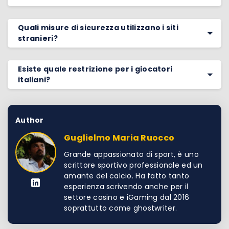
Quali misure di sicurezza utilizzano i siti
stranieri?
Esiste quale restrizione per i giocatori
italiani?
Author
Guglielmo Maria Ruocco
Grande appassionato di sport, è uno
scrittore sportivo professionale ed un
amante del calcio. Ha fatto tanto
esperienza scrivendo anche per il
settore casino e iGaming dal 2016
soprattutto come ghostwriter.