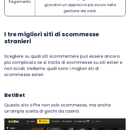
Pagamento
giocatori un approccio più sicuro nella
gestione dei soldi.
I tre migliori siti di scommesse
stranieri
Scegliere su quali siti scommettere può essere ancora
più complicato se si tratta di scommesse su siti esteri e
non locali. Vediamo quali sono i migliori siti di
scommesse esteri.
BetiBet
Questo sito offre non solo scommesse, ma anche
un’ampia scelta di giochi da casinò.