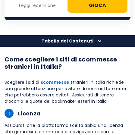
GIOCA
Leggi recensione
Tabella dei Contenuti
Come scegliere i siti di scommesse
stranieri in Italia?
Scegliere i siti di
scommesse
stranieri in Italia richiede
una grande attenzione per evitare di commettere errori
che potrebbero essere evitati. Assicurati di tenere
d’occhio le quote dei bookmaker esteri in Italia.
Licenza
1
Assicurati che la piattaforma scelta abbia una licenza
che garantisce un metodo di navigazione sicuro e