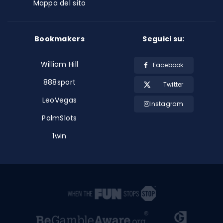
Mappa del sito
Bookmakers
Seguici su:
William Hill
Facebook
888sport
Twitter
LeoVegas
Instagram
PalmSlots
1win