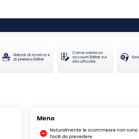
Come creare un
Metodi di ricarica e
account Better sul
Assi
di prelievo Better
sito ufficiale
Meno
Naturalmente le scommesse non sono
facili da prevedere