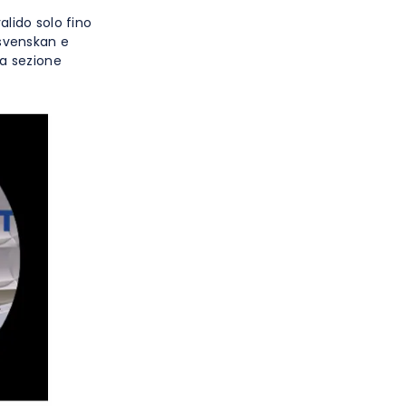
lido solo fino
lsvenskan e
la sezione