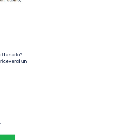
ottenerlo?
 riceverai un
:
.