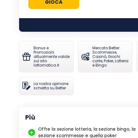
GIOCA
Bonus e
Mercato Better:
Promozioni
Scommesse,
attualmente valide
Casinò, Giochi
sul sito
carte, Poker, Lotteria
lottomatica.it
e Bingo
La nostra opinione
schietta su Better
Più
Offre la sezione lotteria, la sezione bingo, la
sezione scommesse e quella poker