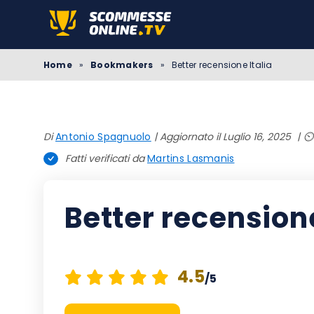
Home
»
Bookmakers
»
Better recensione Italia
Di
Antonio Spagnuolo
|
Aggiornato il Luglio 16, 2025
⏲️
Fatti verificati da
Martins Lasmanis
Better recensione
4.5
/5