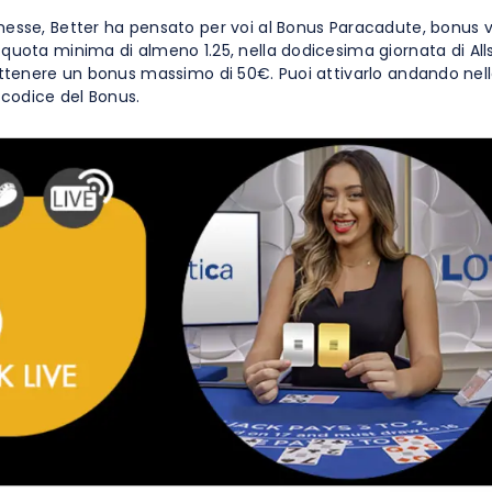
sse, Better ha pensato per voi al Bonus Paracadute, bonus va
quota minima di almeno 1.25, nella dodicesima giornata di Al
rai ottenere un bonus massimo di 50€. Puoi attivarlo andando nel
l codice del Bonus.