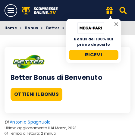
Home
»
Bonus
»
Better
»
Better Bonus di Benvenuto
Bonus del 100% sul
primo deposito
RICEVI
Better Bonus di Benvenuto
OTTIENI IL BONUS
Di
Antonio Spagnuolo
Ultimo aggiornamento il 14 Marzo, 2023
⏲️ Tempo di lettura: 2 minuti