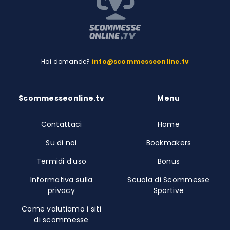
Hai domande?
info@scommesseonline.tv
Scommesseonline.tv
Menu
Contattaci
Home
Su di noi
Bookmakers
Termidi d’uso
Bonus
Informativa sulla
Scuola di Scommesse
privacy
Sportive
Come valutiamo i siti
di scommesse