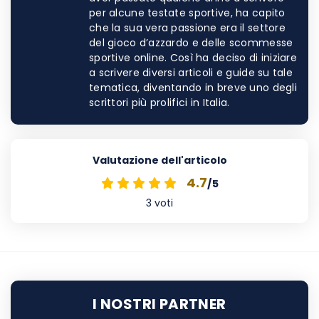
per alcune testate sportive, ha capito
che la sua vera passione era il settore
del gioco d’azzardo e delle scommesse
sportive online. Così ha deciso di iniziare
a scrivere diversi articoli e guide su tale
tematica, diventando in breve uno degli
scrittori più prolifici in Italia.
Valutazione dell'articolo
4.7
/5
3
voti
I NOSTRI PARTNER