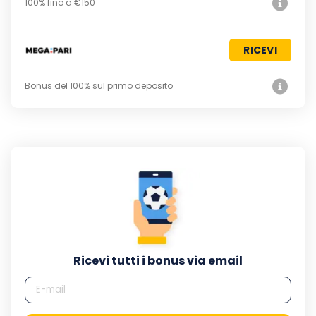
100% fino a €150
RICEVI
Bonus del 100% sul primo deposito
Ricevi tutti i bonus via email