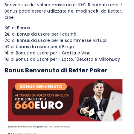
Benvenuto del valore massimo di 10€. Ricordate che il
Bonus potrà essere utilizzato nei modi scelti da Better,
cioè:
3€ di Bonus
2€ di Bonus da usare per i casinò
2€ di Bonus da usare per le scommesse virtuali
1€ di bonus da usare per il Bingo
1€ di Bonus da usare per il Gratta e Vinci
1€ di Bonus da usare per il Lotto, 10eLotto e MillionDay
Bonus Benvenuto di Better Poker