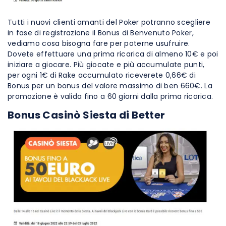
Tutti i nuovi clienti amanti del Poker potranno scegliere
in fase di registrazione il Bonus di Benvenuto Poker,
vediamo cosa bisogna fare per poterne usufruire.
Dovete effettuare una prima ricarica di almeno 10€ e poi
iniziare a giocare. Più giocate e più accumulate punti,
per ogni 1€ di Rake accumulato riceverete 0,66€ di
Bonus per un bonus del valore massimo di ben 660€. La
promozione è valida fino a 60 giorni dalla prima ricarica.
Bonus Casinò Siesta di Better