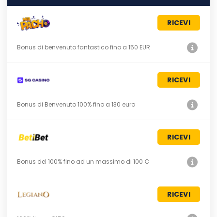
RICEVI
Bonus di benvenuto fantastico fino a 150 EUR
RICEVI
Bonus di Benvenuto 100% fino a 130 euro
RICEVI
Bonus del 100% fino ad un massimo di 100 €
RICEVI