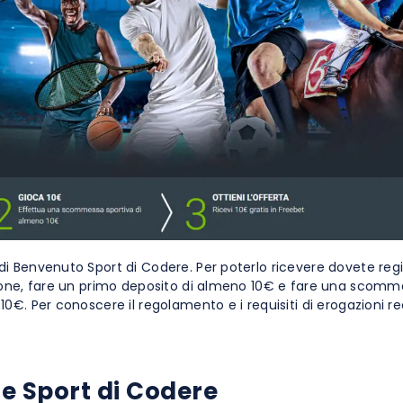
di Benvenuto Sport di Codere. Per poterlo ricevere dovete regi
azione, fare un primo deposito di almeno 10€ e fare una scomm
10€. Per conoscere il regolamento e i requisiti di erogazioni r
e Sport di Codere