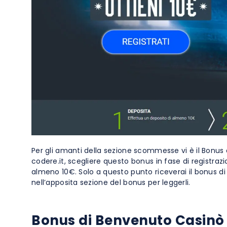
Per gli amanti della sezione scommesse vi è il Bonus 
codere.it, scegliere questo bonus in fase di registr
almeno 10€. Solo a questo punto riceverai il bonus di 
nell’apposita sezione del bonus per leggerli.
Bonus di Benvenuto Casinò 