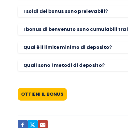
I soldi dei bonus sono prelevabili?
I bonus di benvenuto sono cumulabili tra 
Qual è il limite minimo di deposito?
Quali sono i metodi di deposito?
OTTIENI IL BONUS