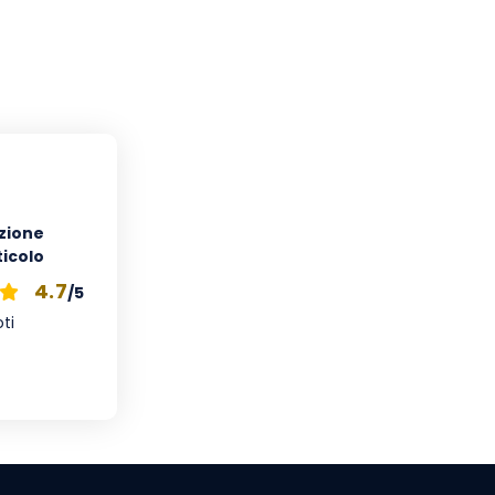
zione
ticolo
4.7
/5
ti