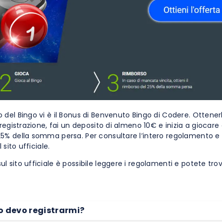
o del Bingo vi è il Bonus di Benvenuto Bingo di Codere. Ottener
 registrazione, fai un deposito di almeno 10€ e inizia a giocare 
25% della somma persa. Per consultare l’intero regolamento e i
 sito ufficiale.
l sito ufficiale è possibile leggere i regolamenti e potete trov
to devo registrarmi?