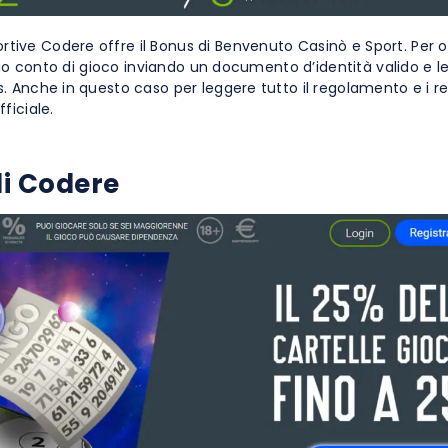
tive Codere offre il Bonus di Benvenuto Casinò e Sport. Per o
prio conto di gioco inviando un documento d’identità valido e le
. Anche in questo caso per leggere tutto il regolamento e i req
ficiale.
di Codere