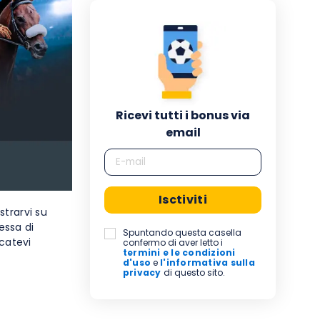
Ricevi tutti i bonus via
email
strarvi su
essa di
Spuntando questa casella
ecatevi
confermo di aver letto i
termini e le condizioni
d'uso
e
l'informativa sulla
privacy
di questo sito.