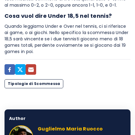
al massimo 0-2, o 2-0, oppure ancora 1-1, 1-0, e 0-1.
Cosa vuol dire Under 18,5 nel tennis?
Quando leggiamo Under e Over nel tennis, ci si riferisce
ai game, o ai giochi. Nello specifico la scommessa Under
18,5 sarà vincente se i due tennisti giocano meno di 18
games totali, perdente ovviamente se si giocano dai 19
games in poi.
Tipologie di Scommessa
Author
Guglielmo Maria Ruocco