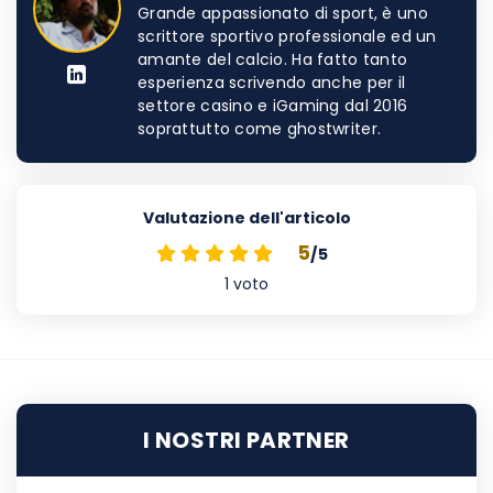
Grande appassionato di sport, è uno
scrittore sportivo professionale ed un
amante del calcio. Ha fatto tanto
esperienza scrivendo anche per il
settore casino e iGaming dal 2016
soprattutto come ghostwriter.
Valutazione dell'articolo
5
/5
1
voto
I NOSTRI PARTNER