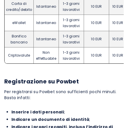
Carta di
1-3 giorni
Istantaneo
10 EUR
10 EUR
credito/debito
lavorativi
1-3 giorni
eWallet
Istantaneo
10 EUR
10 EUR
lavorativi
Bonifico
1-3 giorni
Istantaneo
10 EUR
10 EUR
bancario
lavorativi
Non
1-3 giorni
Criptovalute
10 EUR
10 EUR
effettuabile
lavorativi
Registrazione su Powbet
Per registrarsi su Powbet sono sufficienti pochi minuti.
Basta infatti:
Inserire i dati personali
;
Indicare un documento di identità
;
Indicare i propri recapiti, incluso l’indirizzo di