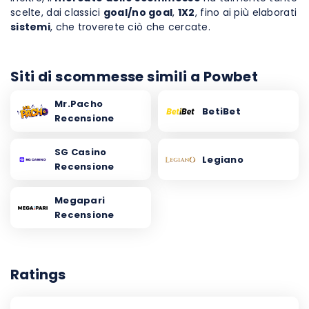
scelte, dai classici
goal/no goal
,
1X2
, fino ai più elaborati
sistemi
, che troverete ciò che cercate.
Siti di scommesse simili a Powbet
Mr.Pacho
BetiBet
Recensione
SG Casino
Legiano
Recensione
Megapari
Recensione
Ratings