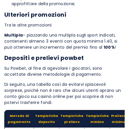
approfittare della promozione;
Ulteriori promozioni
Tra le altre promozioni:
Multipla
– piazzando una multipla sugli sport indicati,
contenenti almeno 3 eventi con quota minima 1.40, si
può ottenere un incremento del premio fino al
100%
!
Depositi e prelievi powbet
Su Powbet, al fine di agevolare i giocatori, sono
accettate diverse metodologie di pagamento.
Di seguito, una tabella così da evitarvi spiacevoli
sorprese, poiché non è raro che alcuni utenti aprano un
conto gioco sui casinò online per poi scoprire di non
potervi trasferire fondi.
Metodo di
Tempistiche
Tempistiche
Tempistiche
Prelievo
pagamento
deposito
prelievo
minimo
minimo