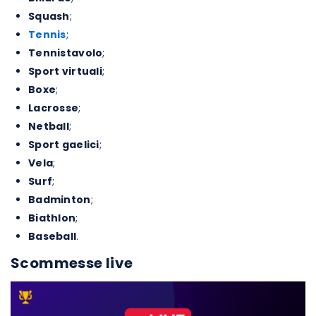
Squash
;
Tennis
;
Tennistavolo
;
Sport virtuali
;
Boxe
;
Lacrosse
;
Netball
;
Sport gaelici
;
Vela
;
Surf
;
Badminton
;
Biathlon
;
Baseball
.
Scommesse live