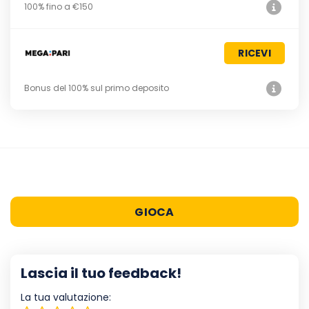
100% fino a €150
RICEVI
Bonus del 100% sul primo deposito
GIOCA
Lascia il tuo feedback!
La tua valutazione: