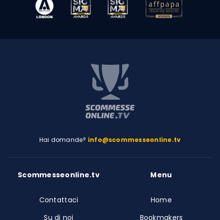
Hai domande?
info@scommesseonline.tv
Scommesseonline.tv
Menu
Contattaci
Home
Su di noi
Bookmakers