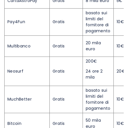
CartaAstroPay
Gratis
8 mila euro
5€
basato sui
limiti del
Pay4Fun
Gratis
10€
fornitore di
pagamento
20 mila
Multibanco
Gratis
10€
euro
200€
Neosurf
Gratis
24 ore 2
20€
mila
basato sui
limiti del
MuchBetter
Gratis
10€
fornitore di
pagamento
50 mila
Bitcoin
Gratis
10€
euro