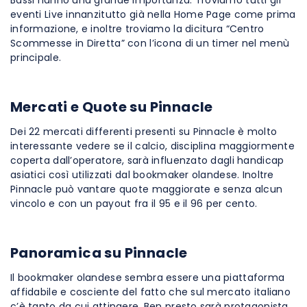
eventi Live innanzitutto già nella Home Page come prima
informazione, e inoltre troviamo la dicitura “Centro
Scommesse in Diretta” con l’icona di un timer nel menù
principale.
Mercati e Quote su Pinnacle
Dei 22 mercati differenti presenti su Pinnacle è molto
interessante vedere se il calcio, disciplina maggiormente
coperta dall’operatore, sarà influenzato dagli handicap
asiatici così utilizzati dal bookmaker olandese. Inoltre
Pinnacle può vantare quote maggiorate e senza alcun
vincolo e con un payout fra il 95 e il 96 per cento.
Panoramica su Pinnacle
Il bookmaker olandese sembra essere una piattaforma
affidabile e cosciente del fatto che sul mercato italiano
c’è tanto da cui attingere. Ben presto sarà protagonista