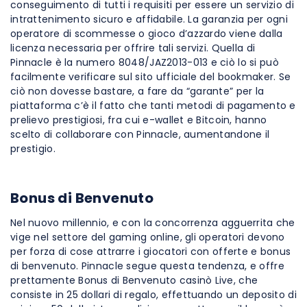
conseguimento di tutti i requisiti per essere un servizio di
intrattenimento sicuro e affidabile. La garanzia per ogni
operatore di scommesse o gioco d’azzardo viene dalla
licenza necessaria per offrire tali servizi. Quella di
Pinnacle è la numero 8048/JAZ2013-013 e ciò lo si può
facilmente verificare sul sito ufficiale del bookmaker. Se
ciò non dovesse bastare, a fare da “garante” per la
piattaforma c’è il fatto che tanti metodi di pagamento e
prelievo prestigiosi, fra cui e-wallet e Bitcoin, hanno
scelto di collaborare con Pinnacle, aumentandone il
prestigio.
Bonus di Benvenuto
Nel nuovo millennio, e con la concorrenza agguerrita che
vige nel settore del gaming online, gli operatori devono
per forza di cose attrarre i giocatori con offerte e bonus
di benvenuto. Pinnacle segue questa tendenza, e offre
prettamente Bonus di Benvenuto casinò Live, che
consiste in 25 dollari di regalo, effettuando un deposito di