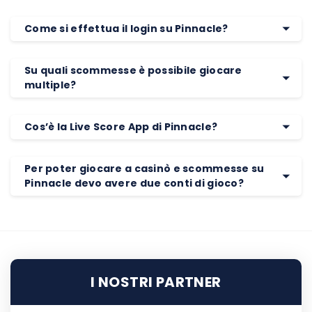
Come si effettua il login su Pinnacle?
Su quali scommesse è possibile giocare
multiple?
Cos’è la Live Score App di Pinnacle?
Per poter giocare a casinò e scommesse su
Pinnacle devo avere due conti di gioco?
I NOSTRI PARTNER