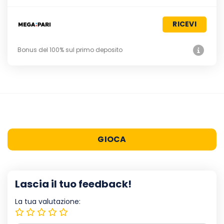
RICEVI
Bonus del 100% sul primo deposito
GIOCA
Lascia il tuo feedback!
La tua valutazione: