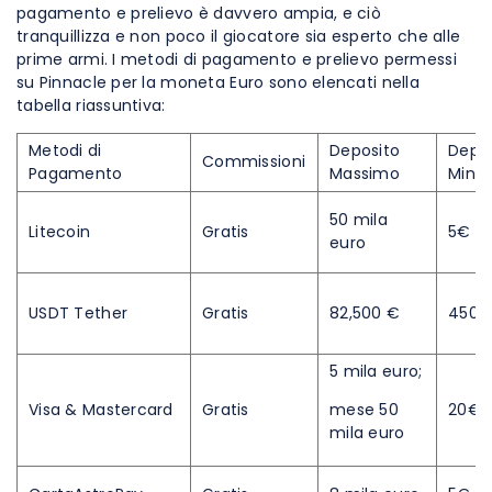
pagamento e prelievo è davvero ampia, e ciò
tranquillizza e non poco il giocatore sia esperto che alle
prime armi. I metodi di pagamento e prelievo permessi
su Pinnacle per la moneta Euro sono elencati nella
tabella riassuntiva:
Metodi di
Deposito
Depo
Commissioni
Pagamento
Massimo
Mini
50 mila
Litecoin
Gratis
5€
euro
USDT Tether
Gratis
82,500 €
450
5 mila euro;
Visa & Mastercard
Gratis
mese 50
20€
mila euro