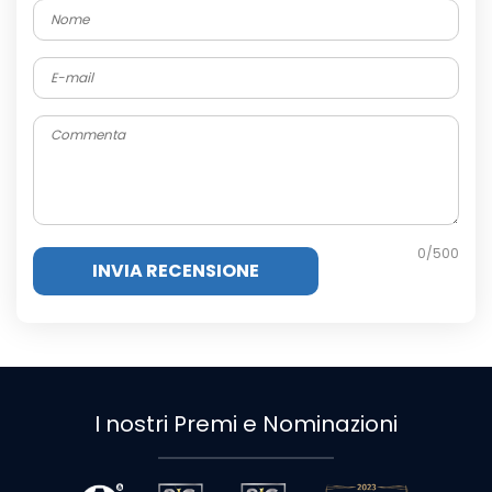
0
/500
I nostri Premi e Nominazioni