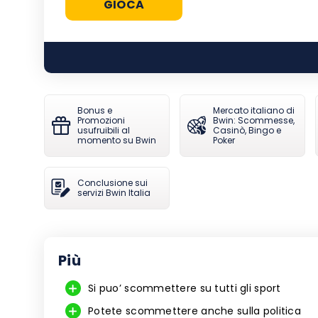
GIOCA
Bonus e
Mercato italiano di
Promozioni
Bwin: Scommesse,
usufruibili al
Casinò, Bingo e
momento su Bwin
Poker
Conclusione sui
servizi Bwin Italia
Più
Si puo’ scommettere su tutti gli sport
Potete scommettere anche sulla politica