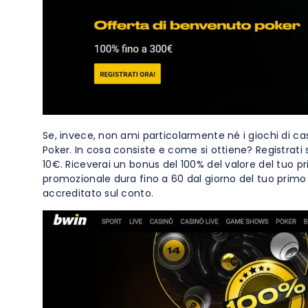
Se, invece, non ami particolarmente né i giochi di ca
Poker. In cosa consiste e come si ottiene? Registrati 
10€. Riceverai un bonus del 100% del valore del tuo p
promozionale dura fino a 60 dal giorno del tuo primo 
accreditato sul conto.