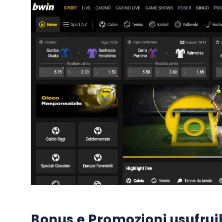
Bonus e Promozioni usufrui