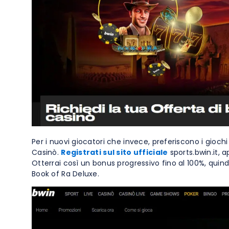
Per i nuovi giocatori che invece, preferiscono i gioc
Casinò.
Registrati sul sito ufficiale
sports.bwin.it, a
Otterrai così un bonus progressivo fino al 100%, quind
Book of Ra Deluxe.