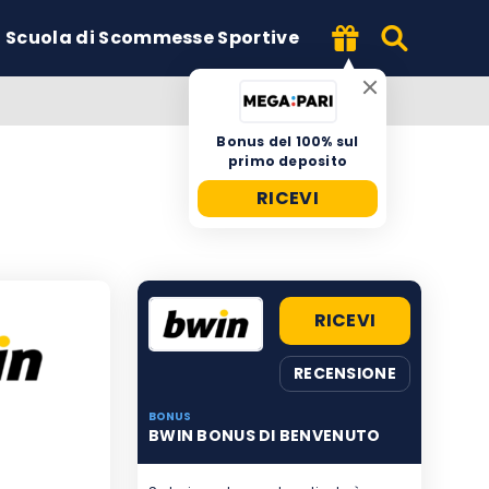
Scuola di Scommesse Sportive
Bonus del 100% sul
primo deposito
RICEVI
RICEVI
RECENSIONE
BONUS
BWIN BONUS DI BENVENUTO