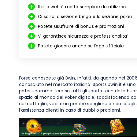
Il sito web è molto semplice da utilizzare
Ci sono la sezione bingo e la sezione poker
Potete usufruire di bonus e promozioni
Vi garantisce sicurezza e professionalita’
Potete giocare anche sull’app ufficiale
Forse conoscete già Bwin, infatti, da quando nel 20
conosciuto nel mercato italiano. Sports.bwin.it è uno d
poter scommettere su tutti gli sport e con delle buo
spazio al mondo del Poker digitale, soddisfacendo così
nel dettaglio, vediamo perché scegliere o non scegli
l’assistenza clienti in caso di dubbi o problemi.