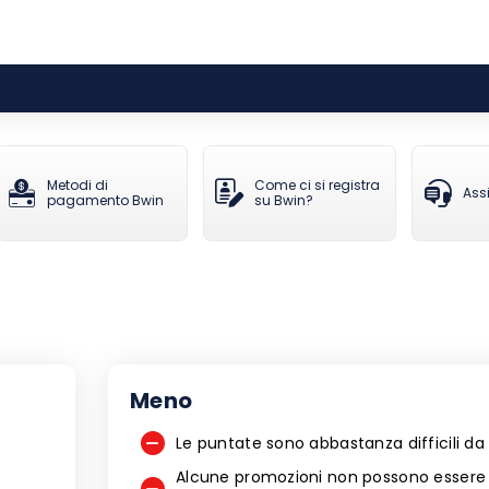
Metodi di
Come ci si registra
Assi
pagamento Bwin
su Bwin?
Meno
Le puntate sono abbastanza difficili d
Alcune promozioni non possono essere 