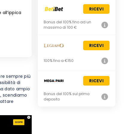
RICEVI
all’ippica
Bonus del 100% fino ad un
massimo di 100 €
RICEVI
100% fino a €150
are sempre più
RICEVI
sibilità di
 ha dato ampio
Bonus del 100% sul primo
rò, scendiamo
deposito
tattare