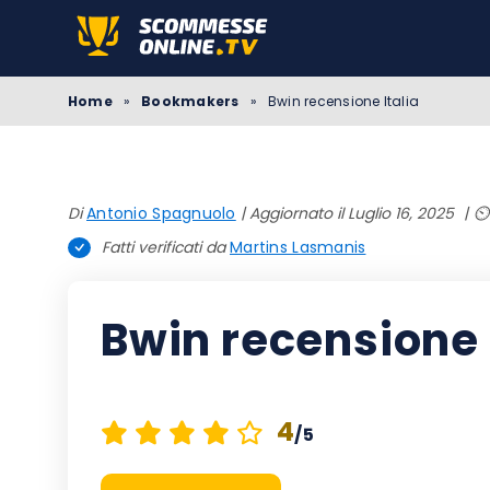
Home
»
Bookmakers
»
Bwin recensione Italia
Di
Antonio Spagnuolo
|
Aggiornato il Luglio 16, 2025
⏲️
Fatti verificati da
Martins Lasmanis
Bwin recensione 
4
/5