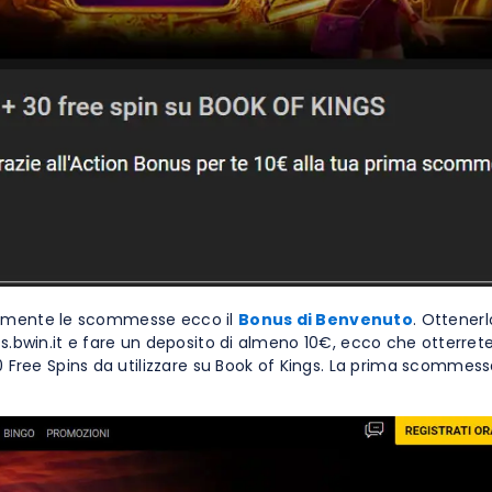
ipalmente le scommesse ecco il
Bonus di Benvenuto
. Ottener
orts.bwin.it e fare un deposito di almeno 10€, ecco che otterret
Free Spins da utilizzare su Book of Kings. La prima scommess